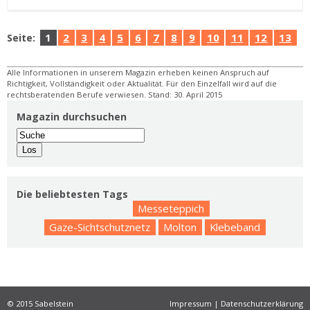
1
2
3
4
5
6
7
8
9
10
11
12
13
Seite:
Alle Informationen in unserem Magazin erheben keinen Anspruch auf
Richtigkeit, Vollständigkeit oder Aktualität. Für den Einzelfall wird auf die
rechtsberatenden Berufe verwiesen. Stand: 30. April 2015
Magazin durchsuchen
Die beliebtesten Tags
Messeteppich
Gaze-Sichtschutznetz
Molton
Klebeband
© 2015 Sabelstein
Impressum
|
Datenschutzerklärung