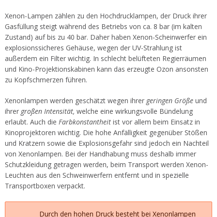
Xenon-Lampen zählen zu den Hochdrucklampen, der Druck ihrer
Gasfüllung steigt während des Betriebs von ca. 8 bar (im kalten
Zustand) auf bis zu 40 bar. Daher haben Xenon-Scheinwerfer ein
explosionssicheres Gehäuse, wegen der UV-Strahlung ist
außerdem ein Filter wichtig. In schlecht belüfteten Regierräumen
und Kino-Projektionskabinen kann das erzeugte Ozon ansonsten
zu Kopfschmerzen führen.
Xenonlampen werden geschätzt wegen ihrer
geringen Größe
und
ihrer
großen Intensität,
welche eine wirkungsvolle Bündelung
erlaubt. Auch die
Farbkonstantheit
ist vor allem beim Einsatz in
Kinoprojektoren wichtig. Die hohe Anfälligkeit gegenüber Stößen
und Kratzern sowie die Explosionsgefahr sind jedoch ein Nachteil
von Xenonlampen. Bei der Handhabung muss deshalb immer
Schutzkleidung getragen werden, beim Transport werden Xenon-
Leuchten aus den Schweinwerfern entfernt und in spezielle
Transportboxen verpackt.
Durch den hohen Druck besteht bei Xenonlampen