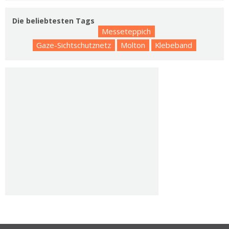
Die beliebtesten Tags
Messeteppich
Gaze-Sichtschutznetz
Molton
Klebeband